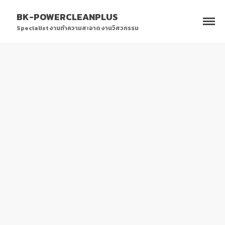
BK-POWERCLEANPLUS
Specialist งานทำความสะอาด งานวิศวกรรม
HOME
CLEANING SERVICES
FACTORY CLEANING
WINDOW CLEANING
FLOOR CLEANING
พ่นน้ำยาฆ่าเชื้อโรค
OTHERS
ENGINEERING
CRANE INSPECTION
ENERGY INSPECTION
PORTFOLIO