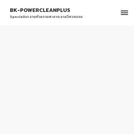
BK-POWERCLEANPLUS
Specialist งานทำความสะอาด งานวิศวกรรม
HOME
CLEANING SERVICES
FACTORY CLEANING
WINDOW CLEANING
FLOOR CLEANING
พ่นน้ำยาฆ่าเชื้อโรค
OTHERS
ENGINEERING
CRANE INSPECTION
ENERGY INSPECTION
PORTFOLIO