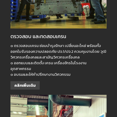
ตรวจสอบ และทดสอบเครน
๐ ตรวจสอบเครน ซ่อมบำรุงรักษา เปลี่ยนอะไหล่ พร้อมทั้ง
ออกใบรับรองความปลอดภัย ปจ.1/ปจ.2 ควบคุมงานโดย วุฒิ
วิศวกรเครื่องกลและสามัญวิศวกรเครื่องกล
๐ ออกแบบและติดตั้ง เครน เครื่องจักรในโรงงาน
อุตสาหกรรม
๐ อบรมและให้คำปรึกษางานวิศวกรรม
คลิกเพิ่มเติม