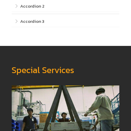
รายชื่อลูกค้า
Accordion 2
CONTACTS US
Accordion 3
Find Out More
Follow the links below
to find out more
about our amazing
Special Services
services.
Buy Now
More Info