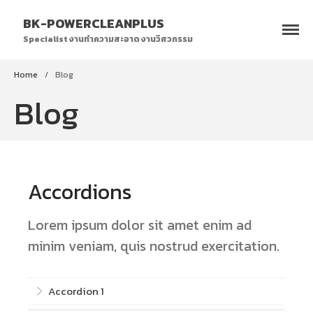
BK-POWERCLEANPLUS
Specialist งานทำความสะอาด งานวิศวกรรม
HOME
Home
/
Blog
CLEANING SERVICES
Blog
FACTORY CLEANING
WINDOW CLEANING
FLOOR CLEANING
Accordions
พ่นน้ำยาฆ่าเชื้อโรค
OTHERS
Lorem ipsum dolor sit amet enim ad
ENGINEERING
minim veniam, quis nostrud exercitation.
CRANE INSPECTION
ENERGY INSPECTION
Accordion 1
PORTFOLIO